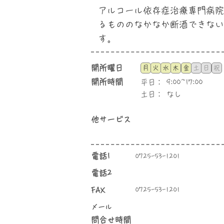
アルコール依存症治療専門病院
るもののなかなか断酒できない
す。
​開所曜日
月
火
水
木
金
土
日
祝
​開所時間
平日：
9:00~17:00
土日：
なし
他サービス
​電話1
0725-53-1201
電話2
FAX
0725-53-1201
​メール
問合せ時間