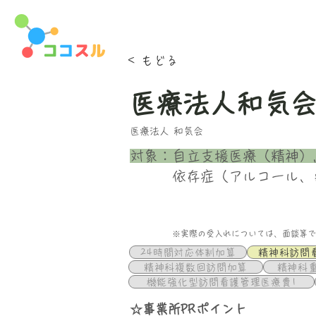
< もどる
医療法人和気会
医療法人 和気会
​対象：
自立支援医療（精神）,
依存症（アルコール、
※実際の受入れについては、面談等で
24時間対応体制加算
精神科訪問
精神科複数回訪問加算
精神科
機能強化型訪問看護管理医療費1
☆事業所PRポイント