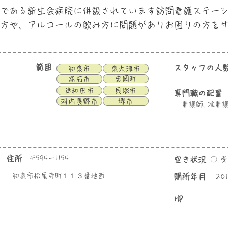
である新生会病院に併設されています訪問看護ステー
方や、アルコールの飲み方に問題がありお困りの方を
範囲
スタッフの人
和泉市
泉大津市
忠岡町
高石市
岸和田市
貝塚市
専門職の配置
河内長野市
堺市
看護師, 准看
住所
〒594－1154
空き状況
〇 
和泉市松尾寺町１１３番地西
​開所年月
20
HP