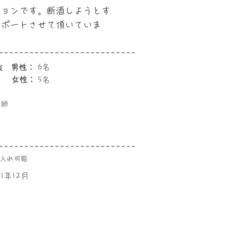
ションです。断酒しようとす
サポートさせて頂いていま
数 男性：
6名
女性：
5名
護師
受入れ可能
11年12月