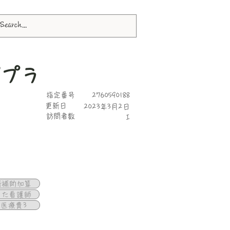
ポプラ
指定番号
2760590188
更新日
2023年3月2日
​訪問者数
I
断補助加算
けた看護師
医療費3