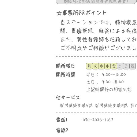
機能強化型訪問看護管理医療費1
☆事業所PRポイント
当ステーションでは、精神疾患
開、胃瘻管理、麻薬による疼痛
また、男性看護師も在籍してお
ご不明点やご相談がございまし
​開所曜日
月
火
水
木
金
土
日
祝
​開所時間
平日：
9:00～18:00
土日：
9:00-18:00
上記時間外の相談可能
他サービス
就労継続支援A型, 就労継続支援B型, 自
​電話1
070-2026-1167
電話2