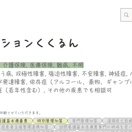
ーションくくるん
介護保険, 医療保険, 難病, 不明
そう病, 双極性障害, 強迫性障害, 不安障害, 神経症,
び発達障害, 依存症（アルコール、薬物、ギャンブ
症（若年性含む）, その他の疾患でも相談可
判断させていただきます。
看護基本療養費
特別管理加算
専門管理加算
遠隔死亡診
重症患者支援管理連携加算
訪問看護基本医療費専門の研修を受