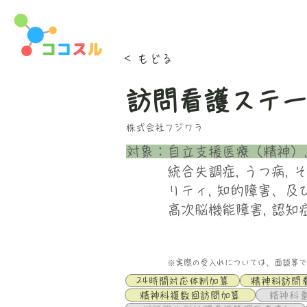
< もどる
訪問看護ステ
株式会社フジワラ
​対象：
自立支援医療（精神）, 
統合失調症, うつ病, 
リティ, 知的障害、及
高次脳機能障害, 認知
※実際の受入れについては、面談等で
24時間対応体制加算
精神科訪問
精神科複数回訪問加算
精神科