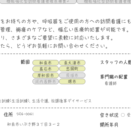
機能強化型訪問看護管理医療費2
機能強化型訪問看護管理
をお持ちの方や、呼吸器をご使用の方への訪問看護に
管理、褥瘡のケアなど、幅広い医療的処置が可能です
り、さまざまなご要望に柔軟に対応いたします。
たら、どうぞお気軽にお問い合わせください。
範囲
スタッフの人
和泉市
泉大津市
忠岡町
高石市
岸和田市
貝塚市
専門職の配置
河内長野市
堺市
看護師
立訓練(生活訓練), 生活介護, 放課後等デイサービス
住所
594-0041
空き状況
〇 
和泉市いぶき野３丁目３－２
​開所年月