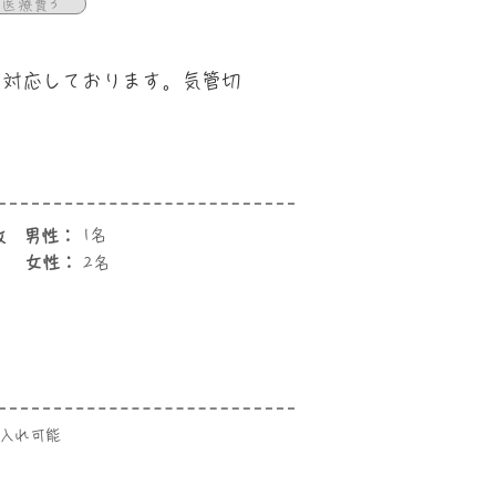
医療費3
も対応しております。気管切
。
数 男性：
1名
女性：
2名
受入れ可能