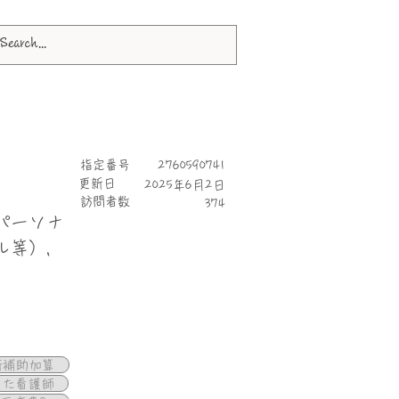
指定番号
2760590741
更新日
2025年6月2日
​訪問者数
374
 パーソナ
ル等）,
断補助加算
けた看護師