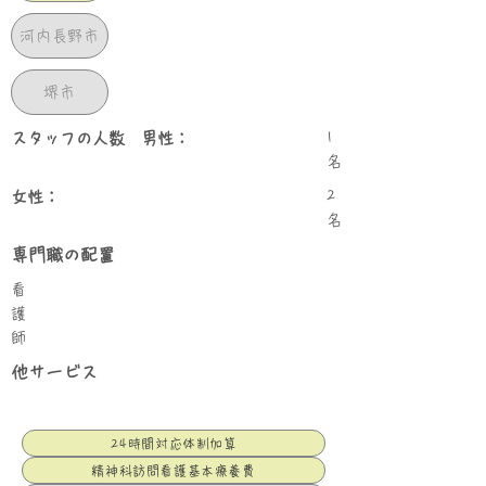
河内長野市
堺市
スタッフの人数 男性：
1
名
女性：
2
名
専門職の配置
看
護
師
他サービス
24時間対応体制加算
精神科訪問看護基本療養費