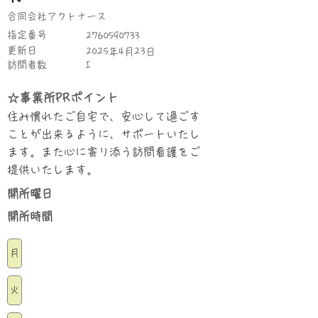
合同会社アクトナース
指定番号
2760590733
更新日
2025年4月23日
​訪問者数
I
☆事業所PRポイント
住み慣れたご自宅で、安心して過ごす
ことが出来るように、サポートいたし
ます。また心に寄り添う訪問看護をご
提供いたします。
​開所曜日
​開所時間
月
火