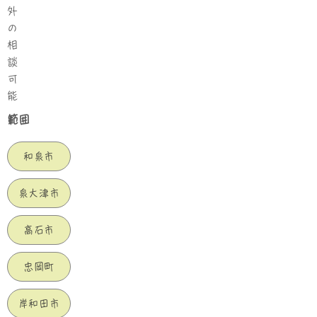
外
の
相
談
可
能
範囲
和泉市
泉大津市
高石市
忠岡町
岸和田市