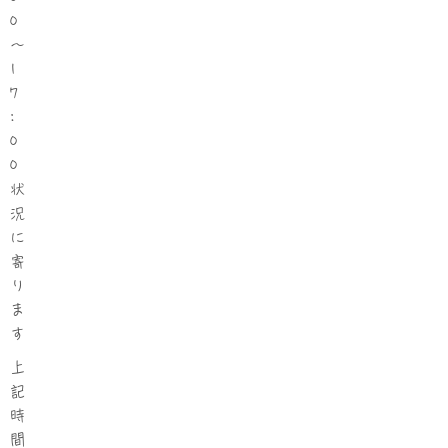
0
～
1
7
:
0
0
状
況
に
寄
り
ま
す
上
記
時
間