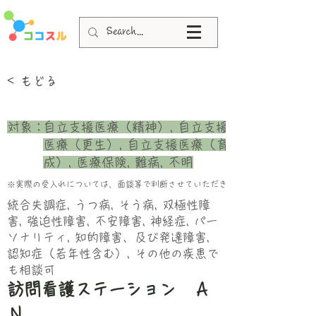
< もどる
​対象：
自立支援医療（精神）, 自立支援
医療（更生）, 自立支援医療（育
成）, 医療保険, 難病, 不明
※実際の受入れについては、面談等で判断させていただきます。
統合失調症, うつ病, そう病, 双極性障
害, 強迫性障害, 不安障害, 神経症, パー
ソナリティ, 知的障害、及び発達障害,
認知症（若年性含む）, その他の疾患で
も相談可
訪問看護ステーション Ａ
Ｎ