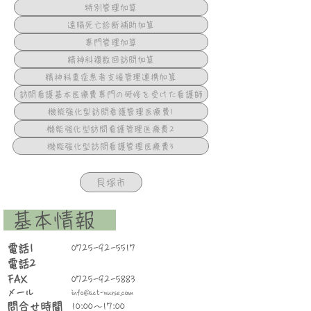
特別管理加算
遠隔死亡診断補助加算
専門管理加算
精神科複数回訪問加算
精神科重症患者支援管理連携加算
訪問看護基本医療費専門の研修を受けた看護師
機能強化型訪問看護管理医療費1
機能強化型訪問看護管理医療費2
機能強化型訪問看護管理医療費3
貝塚市
​ 基本情報
​電話1
0725-92-5517
電話2
FAX
0725-92-5883
​メール
info@act-nurse.com
問合せ時間
10:00～17:00