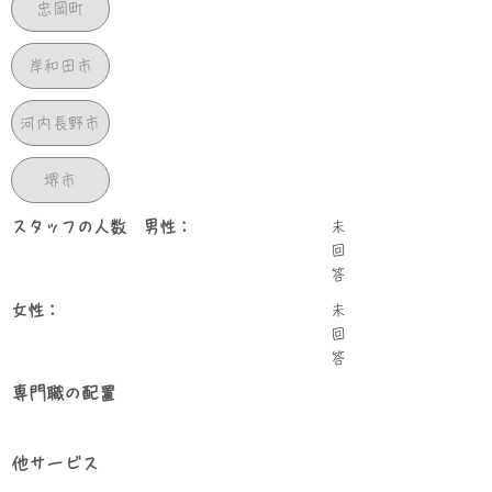
忠岡町
岸和田市
河内長野市
堺市
スタッフの人数 男性：
未
回
答
女性：
未
回
答
専門職の配置
他サービス