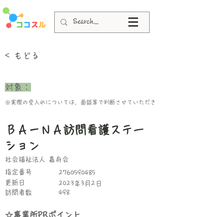
< もどる
​対象：
※実際の受入れについては、面談等で判断させていただきます。
ＢＡ－ＮＡ訪問看護ステー
ション
社会福祉法人 嘉舟会
指定番号
2760590485
更新日
2023年3月2日
​訪問者数
498
☆事業所PRポイント