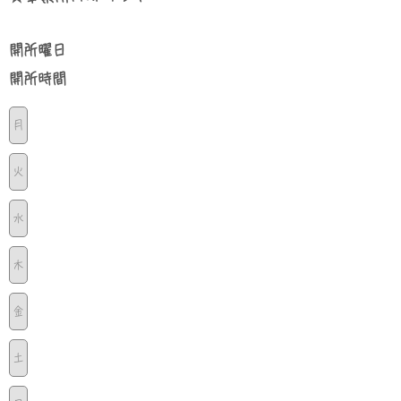
​開所曜日
​開所時間
月
火
水
木
金
土