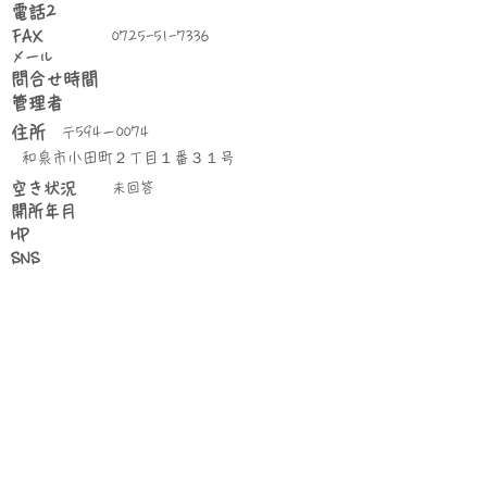
電話2
FAX
0725-51-7336
​メール
問合せ時間
管理者
住所
〒594－0074
和泉市小田町２丁目１番３１号
空き状況
未回答
​開所年月
HP
SNS