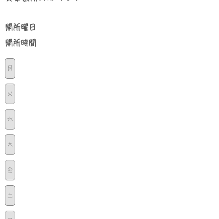
​開所曜日
​開所時間
月
火
水
木
金
土