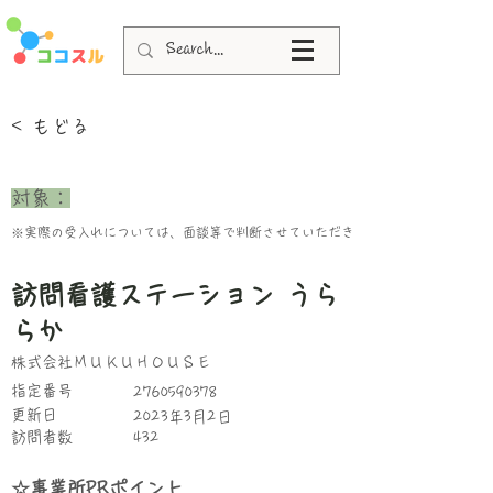
< もどる
​対象：
※実際の受入れについては、面談等で判断させていただきます。
訪問看護ステーション うら
らか
株式会社ＭＵＫＵＨＯＵＳＥ
指定番号
2760590378
更新日
2023年3月2日
​訪問者数
432
☆事業所PRポイント