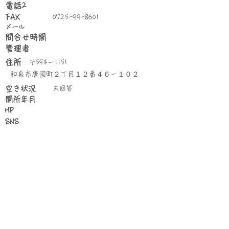
電話2
FAX
0725-99-8601
​メール
問合せ時間
管理者
住所
〒594－1151
和泉市唐国町２丁目１２番４６－１０２
空き状況
未回答
​開所年月
HP
SNS