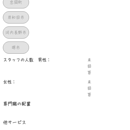
忠岡町
岸和田市
河内長野市
堺市
スタッフの人数 男性：
未
回
答
女性：
未
回
答
専門職の配置
他サービス