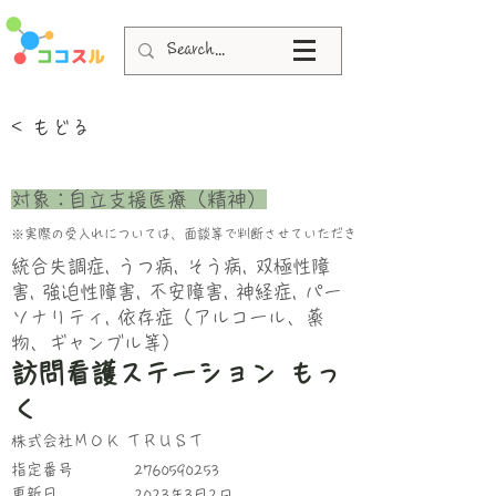
< もどる
​対象：
自立支援医療（精神）
※実際の受入れについては、面談等で判断させていただきます。
統合失調症, うつ病, そう病, 双極性障
害, 強迫性障害, 不安障害, 神経症, パー
ソナリティ, 依存症（アルコール、薬
物、ギャンブル等）
訪問看護ステーション もっ
く
株式会社ＭＯＫ ＴＲＵＳＴ
指定番号
2760590253
更新日