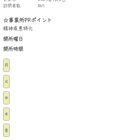
2023年3月2日
​訪問者数
865
☆事業所PRポイント
精神疾患特化
​開所曜日
​開所時間
月
火
水
木
金