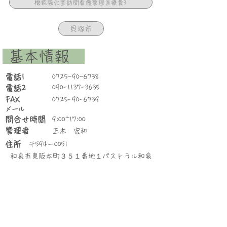
機能強化型訪問看護管理医療費3
貝塚市
​ 基本情報
​電話1
0725-90-6738
電話2
090-1137-3635
FAX
0725-90-6739
​メール
問合せ時間
9:00~17:00
管理者
正木 宏和
住所
〒594－0051
和泉市東阪本町３５１番地１パストラル和泉
５０５号室
空き状況
〇 受入れ可能
2015年3月
​開所年月
HP
SNS