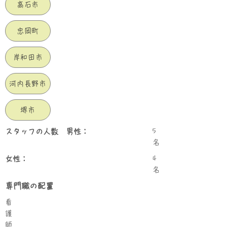
高石市
忠岡町
岸和田市
河内長野市
堺市
スタッフの人数 男性：
5
名
女性：
4
名
専門職の配置
看
護
師