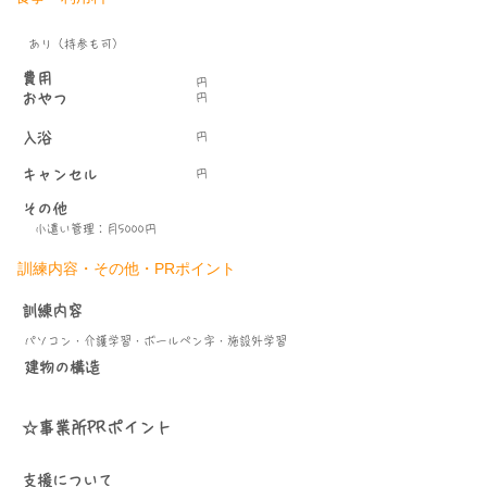
あり（持参も可）
​費用
円
おやつ
円
入浴
円
キャンセル
円
その他
小遣い管理：月5000円
訓練内容・その他・PRポイント
​訓練内容
パソコン・介護学習・ボールペン字・施設外学習
​建物の構造
☆事業所PRポイント
支援について