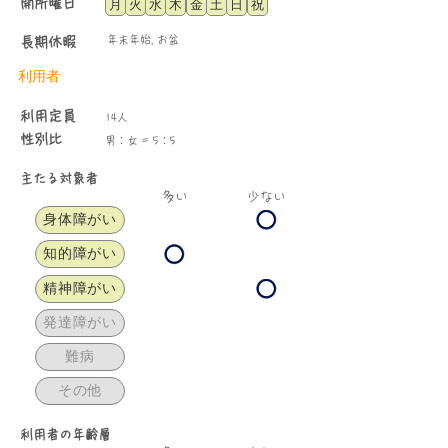
​開所曜日
月
火
水
木
金
土
日
祝
年末年始, お盆
長期休暇
利用者
​利用定員
14人
性別比
男：女 = 5：5
​主たる対象者
​多い
少ない
身体障がい
知的障がい
精神障がい
発達障がい
難病
その他
​利用者の年齢層