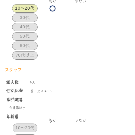
​多い
少ない
10〜20代
30代
40代
50代
60代
70代以上
スタッフ
総人数
5人
性別比率
男：女 = 4：6
専門職等
介護福祉士
年齢層
​多い
少ない
10〜20代