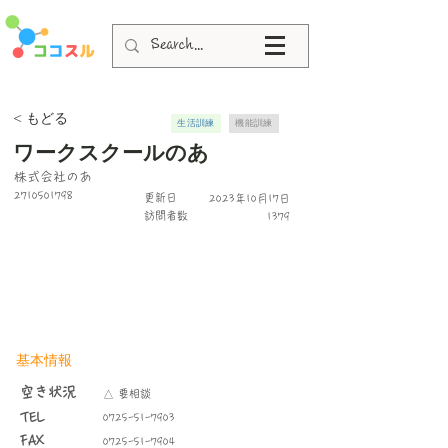
< もどる
生活訓練
機能訓練
ワークスクールのあ
株式会社のあ
2710501798
更新日
2023年10月17日
​訪問者数
1379
基本情報
空き状況
△ 要相談
TEL
0725-51-7903
FAX
0725-51-7904