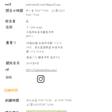
mail
workschool.noa01@gmail.com
問合せ時間
月～金 9:00~17:00 土(第2,4,5)
9:00~13:00
​担当者
南
住所
〒
594-0065
大阪府和泉市観音寺町
877-1
最寄り
JR阪和線 和泉府中駅 バスで
10分 泉北高速鉄道 和泉中央
駅 バスで12分
南海バス 観音寺町 徒歩3分
​開所年月
2019年4月
HP
http://workschoolnoa.com/
SNS
訓練時間
​訓練時間
月火木金 9:30~15:30 水 9:30~14:45
土(第2,4,5)9:30~12:00