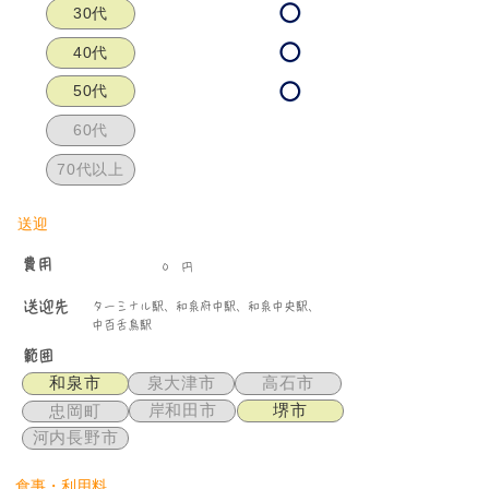
30代
40代
50代
60代
70代以上
​送迎
​費用
0
円
送迎先
ターミナル駅、和泉府中駅、和泉中央駅、
中百舌鳥駅
範囲
和泉市
泉大津市
高石市
岸和田市
堺市
忠岡町
河内長野市
食事・利用料