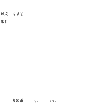
き状況
未回答
所年月
年齢層
​多い
少ない