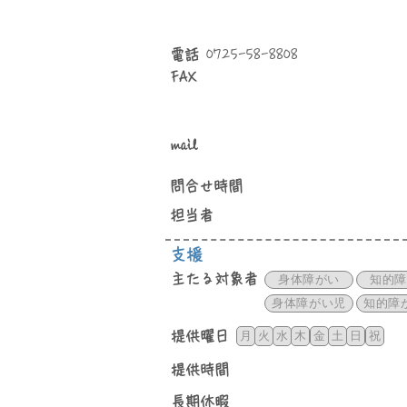
​電話
0725-58-8808
FAX
mail
問合せ時間
​担当者
支援
主たる対象者
身体障がい
知的障
身体障がい児
知的障
​提供曜日
月
火
水
木
金
土
日
祝
提供時間
長期休暇