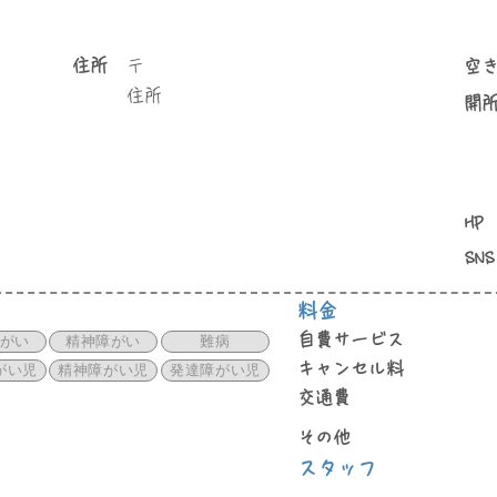
住所
〒
空
住所
​開
HP
SNS
料金
自費サービス
がい
精神障がい
難病
キャンセル料
がい児
精神障がい児
発達障がい児
交通費
その他
スタッフ