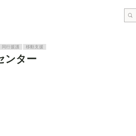
同行援護
移動支援
センター