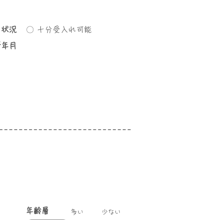
き状況
〇 十分受入れ可能
所年月
年齢層
​多い
少ない