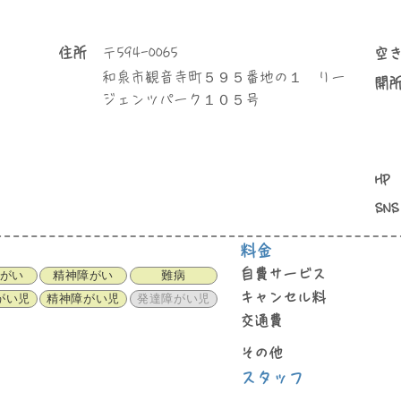
住所
〒
594-0065
空
和泉市観音寺町５９５番地の１ リー
​開
ジェンツパーク１０５号
HP
SNS
料金
自費サービス
がい
精神障がい
難病
キャンセル料
がい児
精神障がい児
発達障がい児
交通費
その他
スタッフ