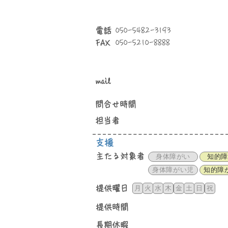
​電話
050-5482-3193
050-5210-8888
FAX
mail
問合せ時間
​担当者
支援
主たる対象者
身体障がい
知的障
身体障がい児
知的障
​提供曜日
月
火
水
木
金
土
日
祝
提供時間
長期休暇