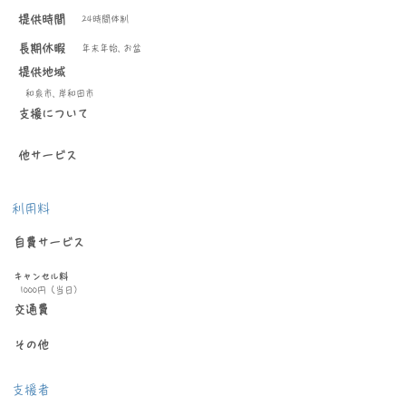
提供時間
24時間体制
長期休暇
年末年始, お盆
提供地域
和泉市, 岸和田市
​支援について
他サービス
​利用料
自費サービス
キャンセル料
1000円（当日）
交通費
その他
支援者