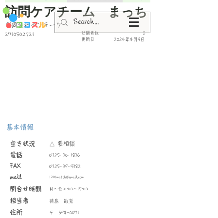
訪問ケアチーム まっち
合同会社インテーク
​訪問者数
I
2710502721
更新日
2024年4月9日
基本情報
空き状況
△ 要相談
​電話
0725-30-1836
FAX
0725-39-9382
mail
1201match@gmail.com
問合せ時間
月〜金10:00〜17:00
​担当者
待鳥 敏克
住所
〒
594-0071