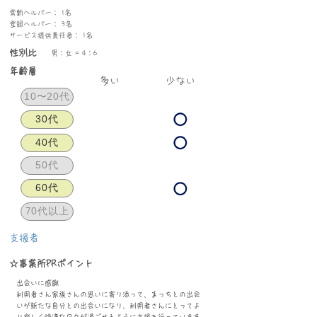
常勤ヘルパー： 1名
登録ヘルパー： 3名
サービス提供責任者： 1名
性別比
男：女 = 4：6
年齢層
​多い
少ない
10〜20代
30代
40代
50代
60代
70代以上
支援者
☆事業所PRポイント
出会いに感謝
利用者さん家族さんの思いに寄り添って、まっちとの出会
いが新たな自分との出会いになり、利用者さんにとってよ