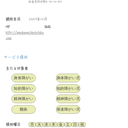
和泉市府中町4-16-10-401
​開所年月
2023年12月
HP
SNS
http://goudougaishaintake
.com
サービス提供
主たる対象者
身体障がい
身体障がい児
知的障がい
知的障がい児
精神障がい
精神障がい児
難病
発達障がい児
月
火
水
木
金
土
日
祝
​提供曜日