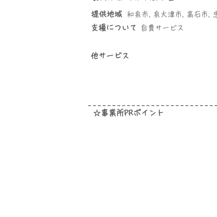
提供地域
和泉市, 泉大津市, 高石市,
​支援について
自費サービス
他サービス
☆事業所PRポイント