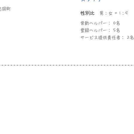
 忠岡町
性別比
男：女 = 1：9
常勤ヘルパー： 0名
登録ヘルパー： 5名
サービス提供責任者： 2名