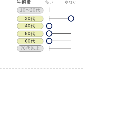
年齢層
​多い
少ない
10〜20代
30代
40代
50代
60代
70代以上