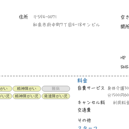
住所
〒
594-0071
空
和泉市府中町7丁目4-18サンビル
​開
HP
SNS
料金
自費サービス
身体介護30
がい
精神障がい
難病
分1500円6
がい児
精神障がい児
発達障がい児
キャンセル料
利用料金
交通費
その他
スタッフ