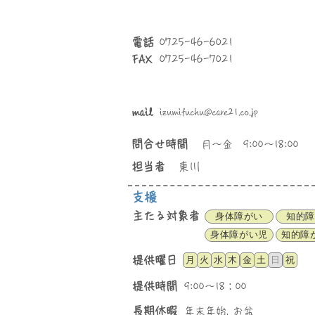
​電話
0725-46-6021
0725-46-7021
FAX
mail
izumifuchu@care21.co.jp
問合せ時間
月～金 9:00～18:00
​担当者
東川
支援
主たる対象者
身体障がい
知的障
身体障がい児
知的障
​提供曜日
月
火
水
木
金
土
日
祝
提供時間
9:00～18：00
長期休暇
年末年始, お盆