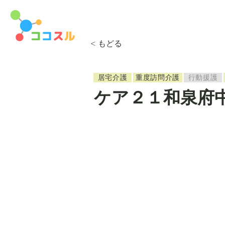
< もどる
居宅介護
重度訪問介護
行動援護
ケア２１和泉府