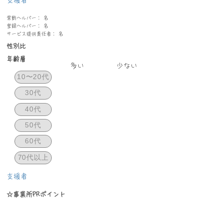
支援者
常勤ヘルパー： 名
登録ヘルパー： 名
サービス提供責任者： 名
性別比
年齢層
​多い
少ない
10〜20代
30代
40代
50代
60代
70代以上
支援者
☆事業所PRポイント