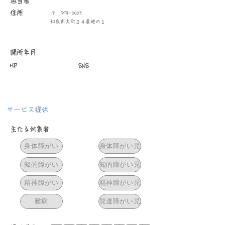
​担当者
住所
〒
594-0003
和泉市太町２４番地の１
​開所年月
HP
SNS
サービス提供
主たる対象者
身体障がい
身体障がい児
知的障がい
知的障がい児
精神障がい
精神障がい児
難病
発達障がい児