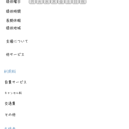
月
火
水
木
金
土
日
祝
​提供曜日
提供時間
長期休暇
提供地域
​支援について
他サービス
​利用料
自費サービス
キャンセル料
交通費
その他