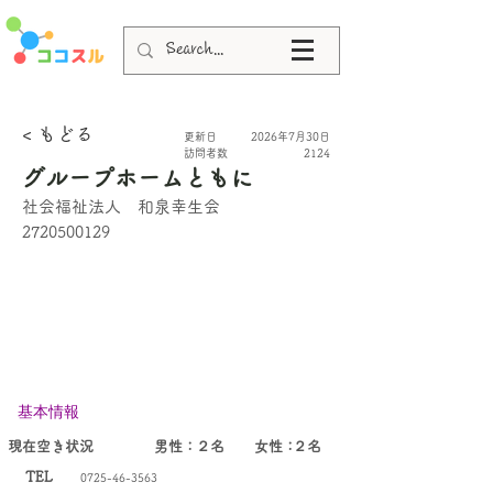
< もどる
更新日
2026年7月30日
​訪問者数
2124
グループホームともに
社会福祉法人 和泉幸生会
2720500129
基本情報
​現在空き状況
男性：
２名
女
性：
２名
TEL
0725-46-3563