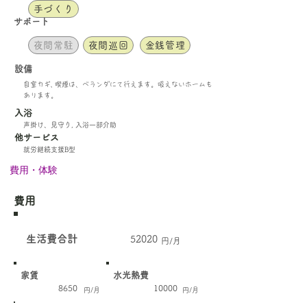
手づくり
​サポート
夜間常駐
夜間巡回
金銭管理
設備
自室カギ, 喫煙は、ベランダにて行えます。吸えないホームも
あります。
​入浴
声掛け、見守り, 入浴一部介助
他サービス
就労継続支援B型
費用・体験
費用
​生活費合計
52020
円/月
家賃
水光熱費
8650
10000
円/月
円/月