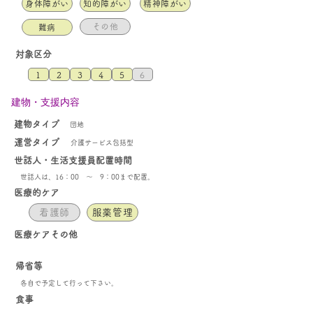
身体障がい
知的障がい
精神障がい
その他
難病
対象区分
1
2
3
4
5
6
​建物・支援内容
​建物タイプ
団地
​運営タイプ
介護サービス包括型
世話人・生活支援員配置時間
世話人は、16：00 ～ 9：00まで配置。
医療的ケア
看護師
服薬管理
医療ケア​その他
帰省等
各自で予定して行って下さい。
食事