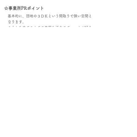
☆事業所PRポイント
基本的に、団地の３ＤＫという間取りで狭い空間と
なります。
こうした中で３人での共同生活なので、一人が好き
な方には好ましくないかもしれませんが、現在一人
暮らしでさみしいと感じている方にとっては、アッ
トホームな空間になるかと思います。
※個人情報保護の為、地図の位置は、
おおよその位置を示しております
(正確な住所を示しておりません)。