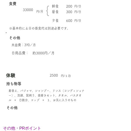
食費
朝食
200
円/日
{
33000
円/月
昼食
300
円/日
夕食
600
円/日
​※基本的に土日の昼食代は別途必要です。
その他
共益費：370／月
日用品費： 約3000円／月
体験
2500
円/１泊
持ち物等
着替え、パジャマ、シャンプー、リンス（コンディショナ
ー）、洗顔、髭剃り、歯磨きセット、タオル、バスタオ
ル × 日数分、コップ × １、お気に入りのもの
その他
その他・PRポイント