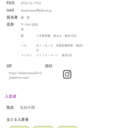
FAX
0725-51-7723
mail
shoptomoni@ybb.ne.jp
​担当者
栁 望
住所
〒
594-0005
幸
駅
ＪＲ阪和線 信太山 徒歩10分
バス
めぐーるバス 和泉診療所前 徒歩1
分
コンビニ
ファミリーマート 徒歩5分
HP
SNS
https://smiletomoni2012.
jimdofree.com/
入居者
​性別
性別不問
​主たる入居者