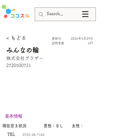
< もどる
更新日
2026年5月29日
​訪問者数
107
みんなの輪
株式会社ブラザー
2720500731
基本情報
​現在空き状況
男性：
なし
女
性：
TEL
0725-58-7160