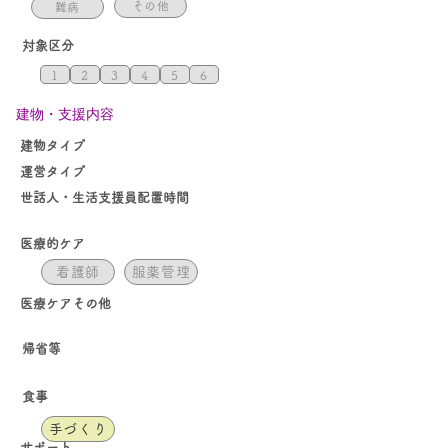
その他
難病
対象区分
1
2
3
4
5
6
​建物・支援内容
​建物タイプ
​運営タイプ
世話人・生活支援員配置時間
医療的ケア
看護師
服薬管理
医療ケア​その他
帰省等
食事
手づくり
​サポート