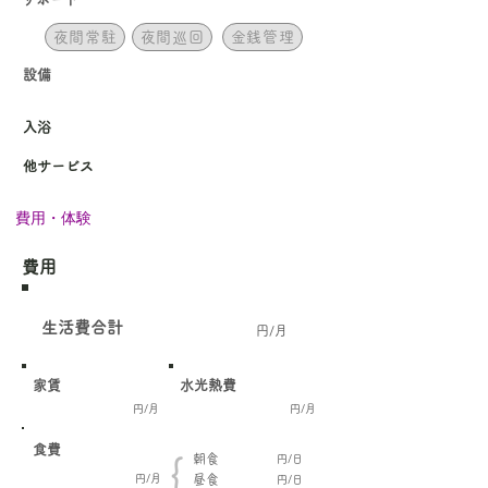
夜間常駐
夜間巡回
金銭管理
設備
​入浴
他サービス
費用・体験
費用
​生活費合計
円/月
家賃
水光熱費
円/月
円/月
食費
朝食
円/日
{
円/月
昼食
円/日