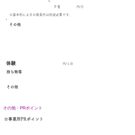
夕食
円/日
​※基本的に土日の昼食代は別途必要です。
その他
体験
円/１泊
持ち物等
その他
その他・PRポイント
☆事業所PRポイント