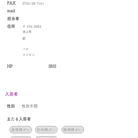
FAX
0725-58-7161
mail
​担当者
住所
〒
594-0083
池上町
駅
バス
コンビニ
HP
SNS
入居者
​性別
性別不問
​主たる入居者
身体障がい
知的障がい
精神障がい