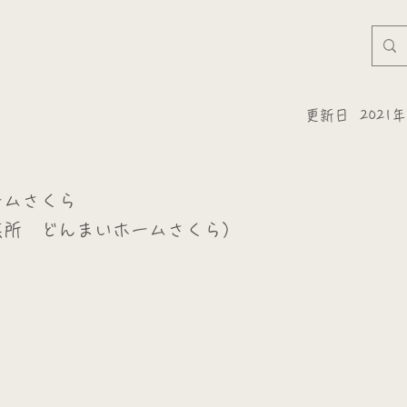
更新日
2021
ームさくら
業所 どんまいホームさくら）