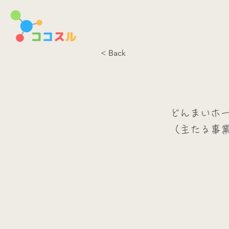
< Back
どんまいホ
（主たる事