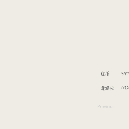
​
​住所
597
​連絡先
072
Previous