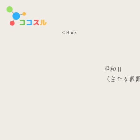
< Back
平和Ⅱ
（主たる事