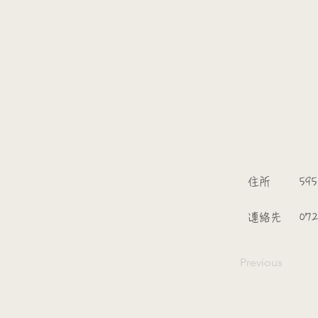
​
​住所
595
​連絡先
072
Previous