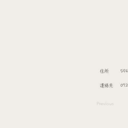
​
​住所
594
​連絡先
07
Previous