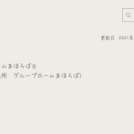
更新日
2021
ームまほろばⅡ
業所 グループホームまほろば）