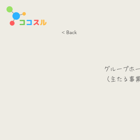
< Back
グループホ
（主たる事