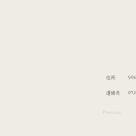
​
​住所
594
​連絡先
072
Previous