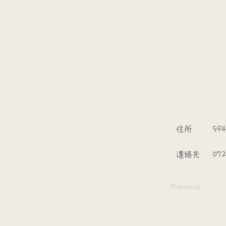
​
​住所
594
​連絡先
072
Previous