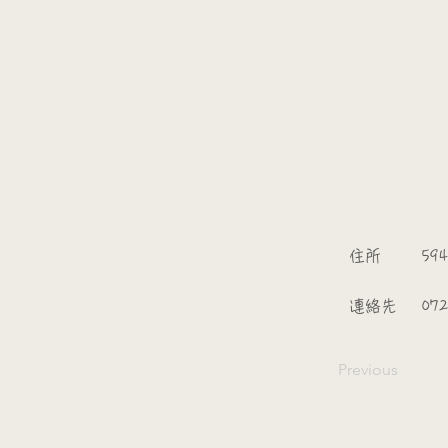
​
​住所
59
​連絡先
07
Previous