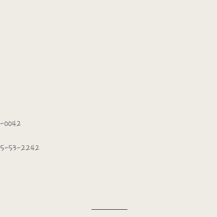
4-0042
25-53-2242