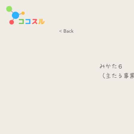
< Back
みかた６
（主たる事