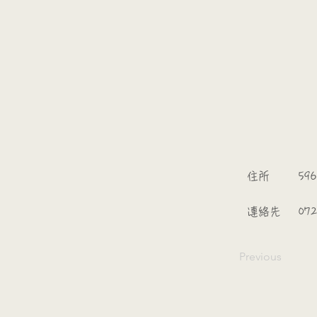
​
​住所
596
​連絡先
07
Previous