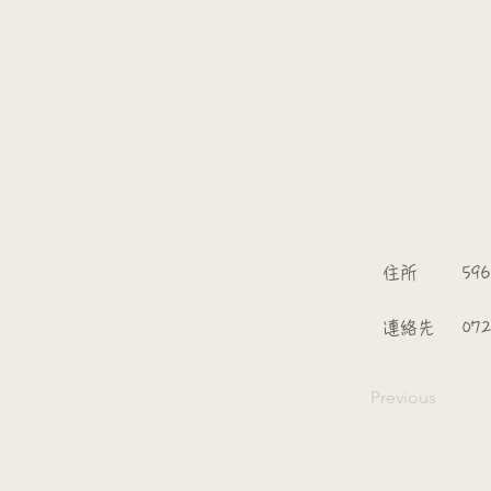
​
​住所
596
​連絡先
072
Previous