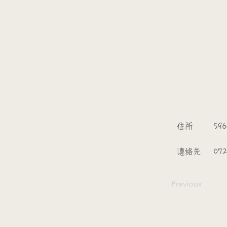
​
​住所
59
​連絡先
07
Previous