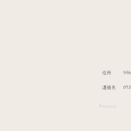
​
​住所
596
​連絡先
072
Previous