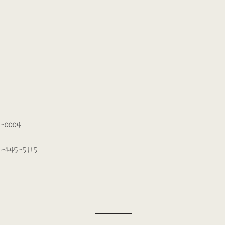
-0004
-445-5115