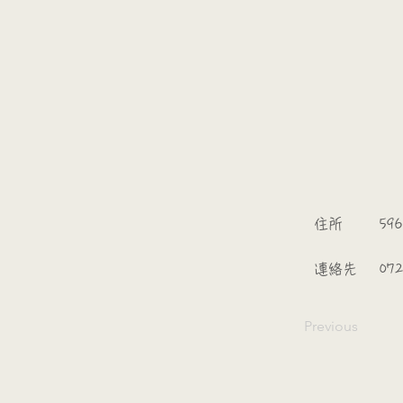
​
​住所
596
​連絡先
07
Previous