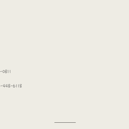
-0811
-448-6118