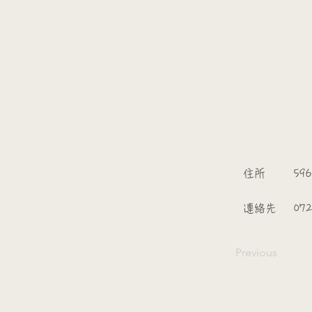
​
​住所
596
​連絡先
072
Previous