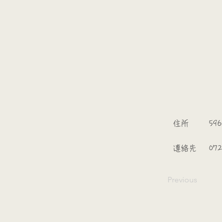
​
​住所
596
​連絡先
07
Previous