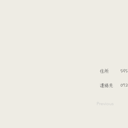
​
​住所
595
​連絡先
07
Previous