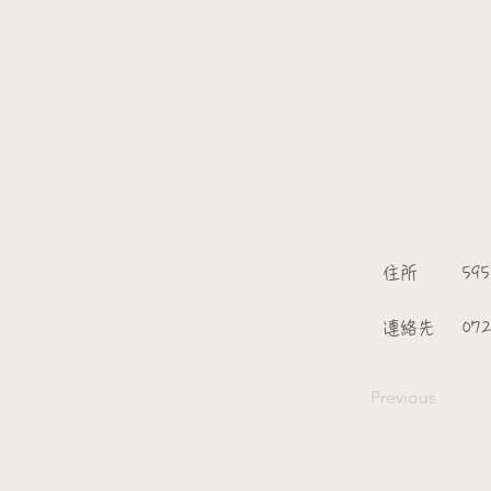
​
​住所
595
​連絡先
07
Previous