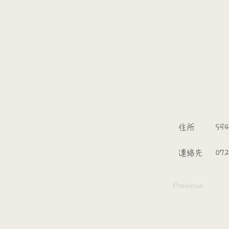
​
​住所
594
​連絡先
072
Previous