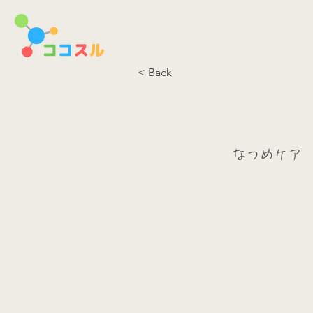
< Back
なつめケア