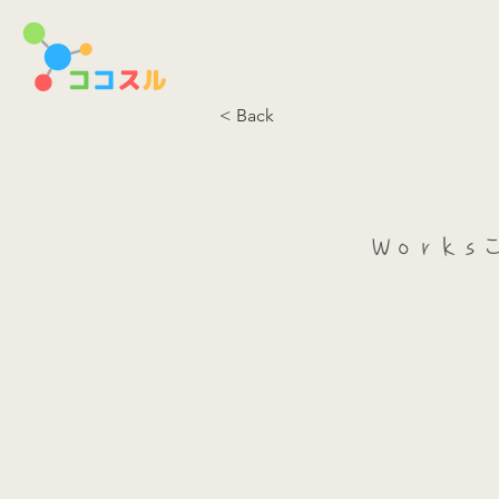
< Back
Ｗｏｒｋｓ