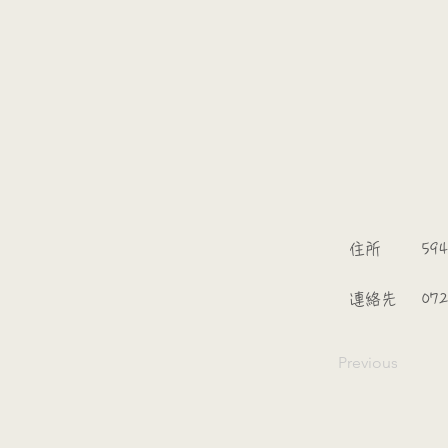
​
​住所
594
​連絡先
072
Previous