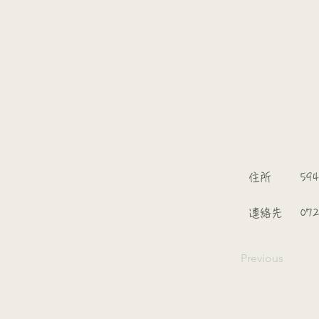
​
​住所
59
​連絡先
072
Previous