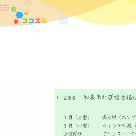
和泉市北部総合福
1
企業名：
工具（大型）
揚水機（ポンプ
工具（小型）
ウィンチ可搬, 
通信関係
プリンター, パ