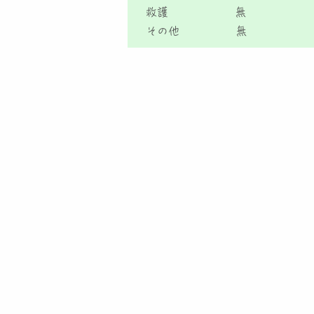
救護
無
その他
無