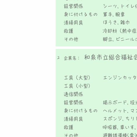
設営関係
シーツ, トイレ
身に付けるもの
軍手, 腕章
ほうき, 雑巾
清掃用具
救護
冷却材（熱中症
その他
脚立, ビニール
和泉市立総合福祉
2
企業名：
工具（大型）
エンジンカッタ
工具（小型）
通信関係
設営関係
掲示ボード, 投
身に付けるもの
ヘルメット, マ
スポンジ, ちりと
清掃用具
救護
呼吸器, 車いす
その他
避難誘導棒(電池