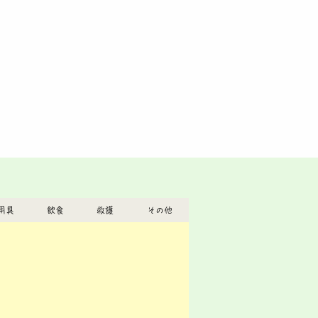
用具
飲食
救護
その他