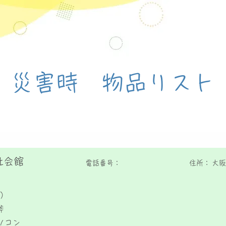
​災害時 物品リスト
祉会館
電話番号：
住所：
大阪
）
斧
ソコン