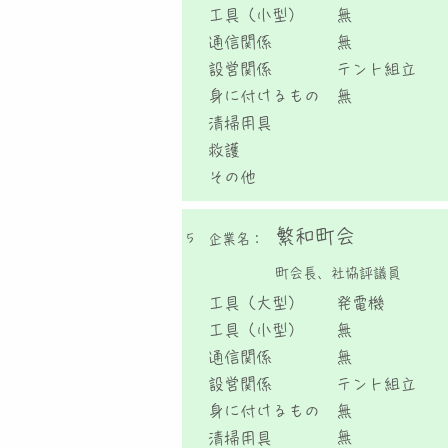
工具（小型）
無
通信関係
無
設営関係
テント組立
身に付けるもの
無
清掃用具
救護
その他
繁和町会
5
企業名：
町会長、社協評議員
工具（大型）
発電機
工具（小型）
無
通信関係
無
設営関係
テント組立
身に付けるもの
無
無
清掃用具