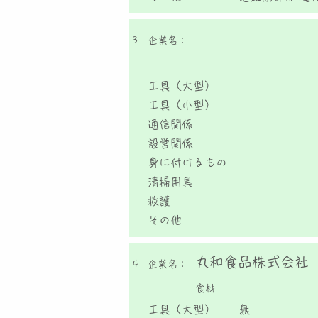
3
企業名：
工具（大型）
工具（小型）
通信関係
設営関係
身に付けるもの
清掃用具
救護
その他
丸和食品株式会社
4
企業名：
食材
工具（大型）
無