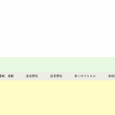
運搬、移動
通信関係
設営関係
身に付けるもの
清掃