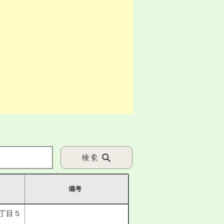
検索
備考
丁目５