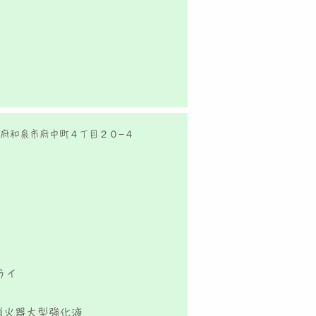
府和泉市府中町４丁目２０−４
ライ
 消火器大型強化液