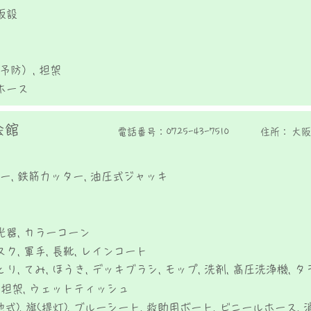
仮設
予防）, 担架
ホース
会館
電話番号：
0725-43-7510
住所：
大阪
ー, 鉄筋力ッター, 油圧式ジャッキ
光器, カラーコーン
スク, 軍手, 長靴, レインコート
り, てみ, ほうき, デッキブラシ, モップ, 洗剤, 高圧洗浄機, タ
, 担架, ウェットティッシュ
式), 旗(提灯), ブルーシート, 救助用ボート, ビニールホース,