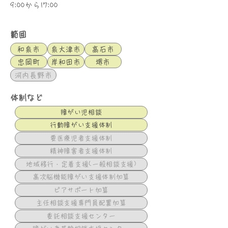
9:00から17:00
範囲
和泉市
泉大津市
高石市
忠岡町
岸和田市
堺市
河内長野市
体制など
障がい児相談
行動障がい支援体制
要医療児者支援体制
精神障害者支援体制
地域移行・定着支援(一般相談支援)
高次脳機能障がい支援体制加算
ピアサポート加算
主任相談支援専門員配置加算
委託相談支援センター