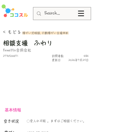
< もどる
障がい児相談, 行動障がい支援体制
相談支援 ふわり
fuwatto合同会社
2730500671
​訪問者数
484
更新日
2026年7月29日
基本情報
空き状況
〇受入れ可能 。まずはご相談ください。