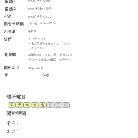
​電話1
0725-38-7463
電話2
070-3547-9183
FAX
0725-38-7222
問合せ時間
月～金 9:00～17:00
​担当者
中野等
住所
〒
594-0006
和泉市尾井町８９６－２ シフォン
ハイツ２０２
最寄駅
JR阪和線 信太山駅 徒歩20分
南海バス北信太駅筋 徒歩5分
​開所年月
2026年4月
HP
SNS
​開所曜日
月
火
水
木
金
土
日
祝
​開所時間
平日：
土日：