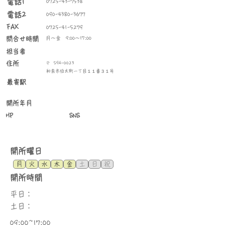
​電話1
0725-43-7538
電話2
090-4380-3677
FAX
0725-41-5279
問合せ時間
月～金 9:00～17:00
​担当者
住所
〒
594-0023
和泉市伯太町一丁目１１番３１号
最寄駅
​開所年月
HP
SNS
​開所曜日
月
火
水
木
金
土
日
祝
​開所時間
平日：
土日：
09:00~17:00