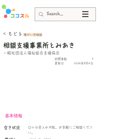
< もどる
障がい児相談
相談支援事業所とみあき
一般社団法人福祉総合支援協会
​訪問者数
3
更新日
2026年8月4日
基本情報
空き状況
◎十分受入れ可能。お気軽にご相談くださ
い。