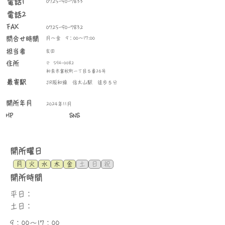
​電話1
0725-90-7833
電話2
FAX
0725-90-7832
問合せ時間
月～金 9：00～17:00
​担当者
友田
住所
〒
594-0082
和泉市富秋町一丁目５番26号
最寄駅
JR阪和線 信太山駅 徒歩５分
​開所年月
2024年11月
HP
SNS
​開所曜日
月
火
水
木
金
土
日
祝
​開所時間
平日：
土日：
9：00～17：00