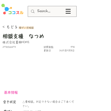
< もどる
障がい児相談
相談支援 なつめ
株式会社夏樹HOME
2730500473
​訪問者数
978
更新日
2025年9月8日
基本情報
空き状況
△要相談。対応できない場合はご了承くだ
さい。