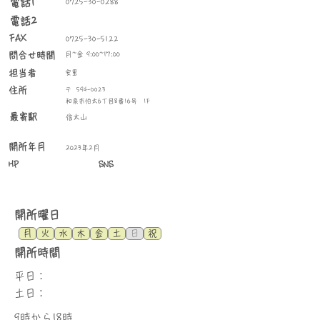
​電話1
0725-30-0288
電話2
FAX
0725-30-5122
問合せ時間
月~金 9:00~17:00
​担当者
安里
住所
〒
594-0023
和泉市伯太6丁目8番16号 1F
最寄駅
信太山
​開所年月
2023年2月
HP
SNS
​開所曜日
月
火
水
木
金
土
日
祝
​開所時間
平日：
土日：
9時から18時