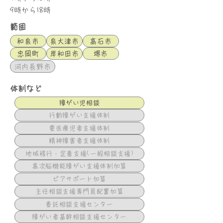
9時から18時
範囲
和泉市
泉大津市
高石市
忠岡町
岸和田市
堺市
河内長野市
体制など
障がい児相談
行動障がい支援体制
要医療児者支援体制
精神障害者支援体制
地域移行・定着支援(一般相談支援)
高次脳機能障がい支援体制加算
ピアサポート加算
主任相談支援専門員配置加算
委託相談支援センター
障がい者基幹相談支援センター