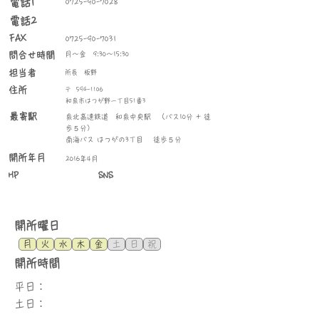
​電話1
0725-90-7028
電話2
FAX
0725-90-7031
問合せ時間
月～金 9:30～15:30
​担当者
所長 板野
住所
〒
594-1106
和泉市はつが野一丁目51番3
最寄駅
泉北高速鉄道 和泉中央駅 （バス10分 + 徒
歩５分）
南海バス はつがの3丁目 徒歩５分
​開所年月
2016年4月
HP
SNS
​開所曜日
月
火
水
木
金
土
日
祝
​開所時間
平日：
土日：