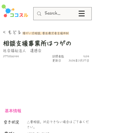
< もどる
障がい児相談, 要医療児者支援体制
相談支援事業所はつがの
社会福祉法人 遺徳会
2770500144
​訪問者数
1024
更新日
2026年2月27日
基本情報
空き状況
△要相談。対応できない場合はご了承くだ
さい。