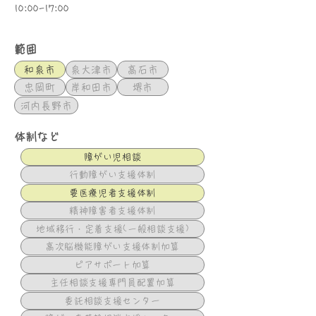
10:00-17:00
範囲
和泉市
泉大津市
高石市
忠岡町
岸和田市
堺市
河内長野市
体制など
障がい児相談
行動障がい支援体制
要医療児者支援体制
精神障害者支援体制
地域移行・定着支援(一般相談支援)
高次脳機能障がい支援体制加算
ピアサポート加算
主任相談支援専門員配置加算
委託相談支援センター