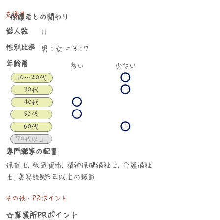
支援者
保護者との関わり
総人数
11
性別比率
男：女 = 3：7
年齢層
​多い
少ない
10〜20代
30代
40代
50代
60代
70代以上
専門職等の配置
保育士, 教員資格, 精神保健福祉士, 介護福祉
士, 実務経験5年以上の職員
その他・PRポイント
☆事業所PRポイント