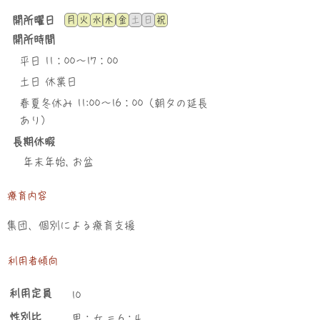
​開所曜日
月
火
水
木
金
土
日
祝
開所時間
平日 11：00～17：00
土日 休業日
春夏冬休み 11:00～16：00（朝夕の延長
あり）
長期休暇
年末年始, お盆
療育内容
集団、個別による療育支援
利用者傾向
​利用定員
10
性別比
男：女 = 6：4