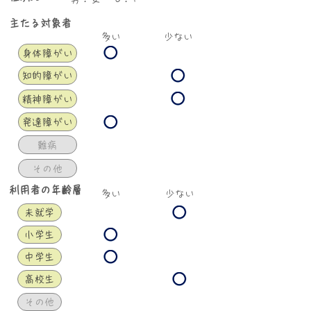
​主たる対象者
​多い
少ない
身体障がい
知的障がい
精神障がい
発達障がい
難病
その他
​利用者の年齢層
​多い
少ない
未就学
小学生
中学生
高校生
その他