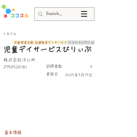
< もどる
児童発達支援
放課後等デイサービス
保育所等訪問支援
児童デイサービスびりぃぶ
株式会社はじめ
​訪問者数
2750520161
4
更新日
2025年3月19日
基本情報