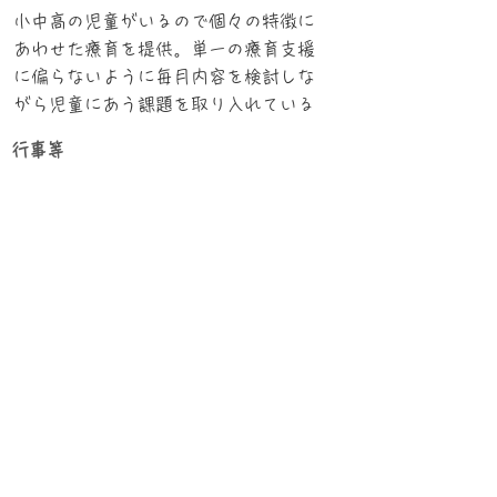
小中高の児童がいるので個々の特徴に
あわせた療育を提供。単一の療育支援
に偏らないように毎月内容を検討しな
がら児童にあう課題を取り入れている
行事等
おでかけ、プール遊びなど
​保護者との関わり
不定期に懇親会を実施、個別に面談な
ど
その他