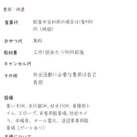
費用・待遇
配食弁当利用の場合は1食480
食事代
円（時価）
無料
おやつ代
工作1回あたり30円前後
教材費
キャンセル代
外出活動に必要な費用は自己
その他
負担
設備
車いすOK, 歩行器OK, 杖歩行OK, 身障用ト
イレ, スロープ, 来客用駐車場, 防犯カメ
ラ、床暖房、オール電化、送迎車専用駐
車場（ゲートあり）
支援について