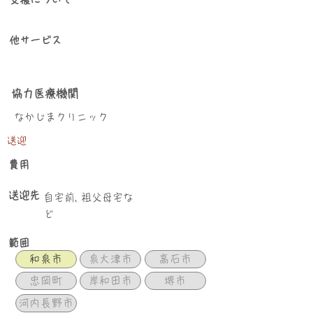
他サービス
協力医療機関
なかじまクリニック
送迎
​費用
送迎先
自宅前, 祖父母宅な
ど
範囲
和泉市
泉大津市
高石市
忠岡町
岸和田市
堺市
河内長野市