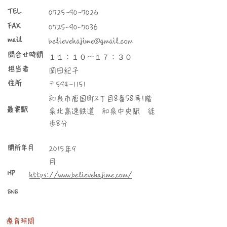
TEL
0725-90-7026
FAX
0725-90-7036
mail
believehajime@gmail.com
問合せ時間
１１：１０～１７：３０
​担当者
岡田紀子
住所
〒
594-1151
和泉市唐国町2丁目8番58号1階
最寄駅
泉北高速鉄道 和泉中央駅 徒
歩8分
​開所年月
2015年9
月
HP
https://www.believehajime.com/
SNS
​療育時間