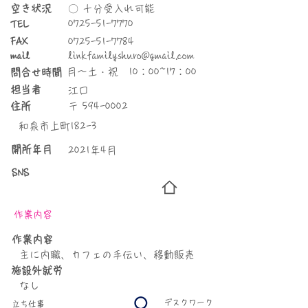
空き状況
〇 十分受入れ可能
0725-51-7770
TEL
FAX
0725-51-7784
linkfamilyshuro@gmail.com
mail
月～土・祝 10：00~17：00
問合せ時間
​担当者
江口
住所
〒
594-0002
和泉市上町182-3
​開所年月
2021年4月
SNS
作業内容
​作業内容
主に内職、カフェの手伝い、移動販売
施設外就労
なし
デスクワーク
立ち仕事