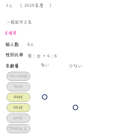
（ ）
2024年度
2人
一般就労２名
支援員
総人数
6人
性別比率
男：女 = 4：6
​多い
年齢層
少ない
10〜20代
30代
40代
50代
60代
70代以上