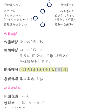
力仕事少ない
力仕事多い
にぎやか
​落ち着いた
アットホーム
ビジネスライク
(ワイワイおしゃべり)
(集中して作業)
業務外交流少ない
業務外交流多い
作業時間
10：00~15：30
​作業時間
12：00~13：00
休憩時間
午前に1回10分、午後に1回２０
分休憩があります。
​開所曜日
月
火
水
木
金
土
日
祝
年末年始, お盆
長期休暇
利用者傾向
20人
​利用定員
男：女 = 6：4
性別比