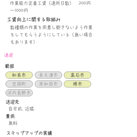
作業能力定着工賃（通所日数） 200円
～1000円
工賃向上に関する取組み
数種類の作業を用意し飽きないよう作業
をしてもらうようにしている（無い場合
もあります）
送迎
範囲
和泉市
泉大津市
高石市
忠岡町
岸和田市
堺市
河内長野市
送迎先
自宅前, 近隣
​費用
無料
​ステップアップの実績