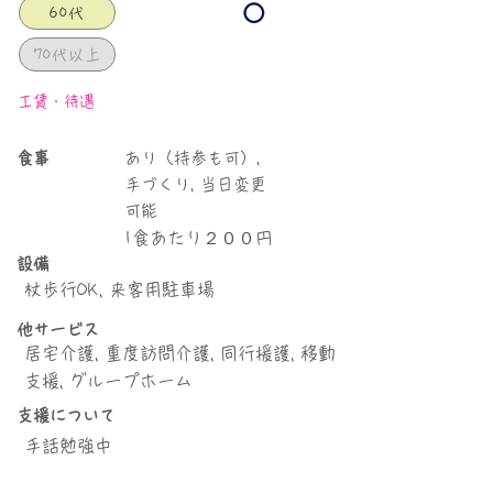
60代
70代以上
工賃・待遇
食事
あり（持参も可）,
手づくり, 当日変更
可能
1食あたり２００円
設備
杖歩行OK, 来客用駐車場
他サービス
居宅介護, 重度訪問介護, 同行援護, 移動
支援, グループホーム
支援について
手話勉強中