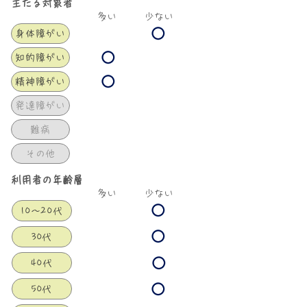
​主たる対象者
​多い
少ない
身体障がい
知的障がい
精神障がい
発達障がい
難病
その他
​利用者の年齢層
​多い
少ない
10〜20代
30代
40代
50代