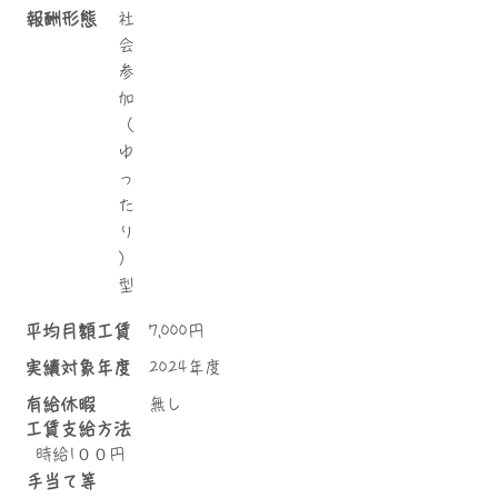
報酬形態
社
会
参
加
（
ゆ
っ
た
り
）
型
平均月額工賃
7,000円
実績対象年度
2024年度
有給休暇
無し
工賃支給方法
時給1００円
手当て等