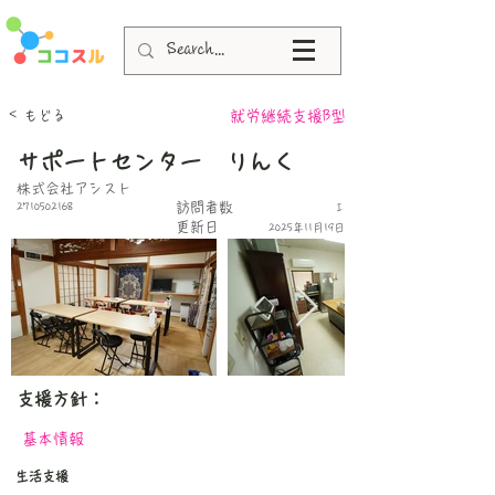
< もどる
就労継続支援B型
サポートセンター りんく
株式会社アシスト
​訪問者数
2710502168
I
更新日
2025年11月19日
​支援方針：
基本情報
生活支援