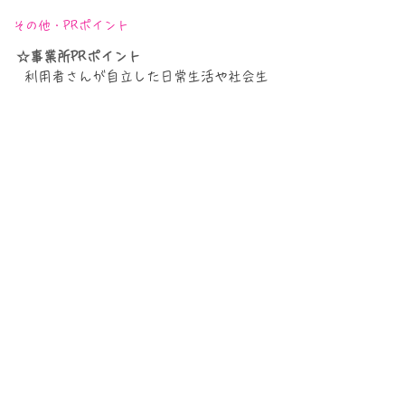
その他・PRポイント
☆事業所PRポイント
利用者さんが自立した日常生活や社会生
活を営むことが出来るよう
就労の機会を提供するとともにコミュニ
ケーションを大切にしアットホームな環
境で
和気あいあいとした作業所です。
​作業以外の支援や取組み
ハロウィン、クリスマス、１日お出かけ
等、企画しています。
保護者との関わり
気になる点があればすぐ相談してもらえ
る環境作りをしています。