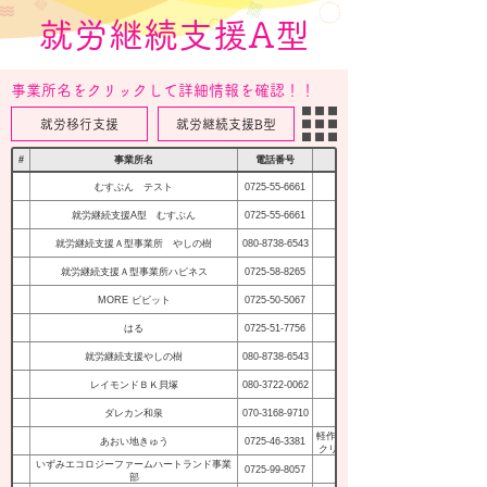
就労継続支援A型
事業所名をクリックして詳細情報を確認！！
就労移行支援
就労継続支援B型
#
事業所名
電話番号
むすぶん テスト
0725-55-6661
就労継続支援A型 むすぶん
0725-55-6661
就労継続支援Ａ型事業所 やしの樹
080-8738-6543
就労継続支援Ａ型事業所ハピネス
0725-58-8265
MORE ビビット
0725-50-5067
はる
0725-51-7756
就労継続支援やしの樹
080-8738-6543
レイモンドＢＫ貝塚
080-3722-0062
ダレカン和泉
070-3168-9710
軽作業：Webデザイン、sns運営、
あおい地きゅう
0725-46-3381
クリームの製造、ネイル、脱毛 広告
清掃、機械の運転、分別作業、箱組立
いずみエコロジーファームハートランド事業
0725-99-8057
部